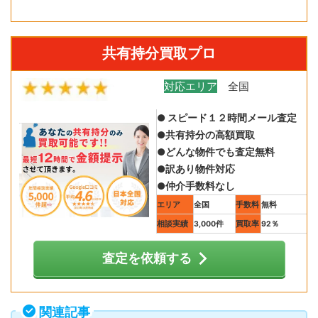
共有持分買取プロ
対応エリア
全国
● スピード１２時間メール査定
●共有持分の高額買取
●どんな物件でも査定無料
●訳あり物件対応
●仲介手数料なし
エリア
全国
手数料
無料
相談実績
3,000件
買取率
92％
査定を依頼する
関連記事