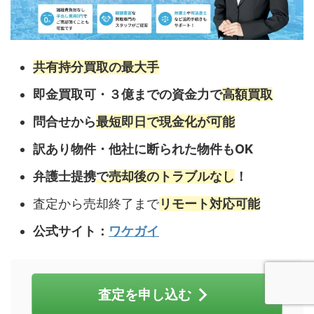
共有持分買取の最大手
即金買取可・３億までの資金力で
高額買取
問合せから
最短即日で現金化が可能
訳あり物件・他社に断られた物件もOK
弁護士提携
で
売却後のトラブルなし
！
査定から売却終了まで
リモート対応可能
公式サイト：
ワケガイ
査定を申し込む