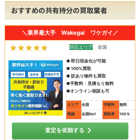
おすすめの共有持分の買取業者
＼業界最大手 Wakegai ワケガイ／
対応エリア
全国
● 即日現金化が可能
● 100%買取
● 訳あり物件も買取
●手数料・見積もり無料
●オンライン相談も可
エリア
全国
手数料
無料
実績
全国No1
買取率
100％
査定を依頼する