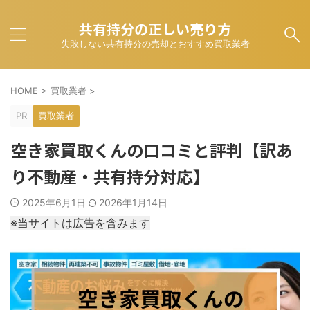
共有持分の正しい売り方
失敗しない共有持分の売却とおすすめ買取業者
HOME
>
買取業者
>
PR
買取業者
空き家買取くんの口コミと評判【訳あ
り不動産・共有持分対応】
2025年6月1日
2026年1月14日
※当サイトは広告を含みます