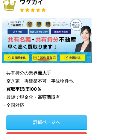
ワケガイ
・共有持分の業界
最大手
・空き家・再建築不可・事故物件他
・
買取率ほぼ100％
・最短で現金化・
高額買取
有
・全国対応
詳細ページへ