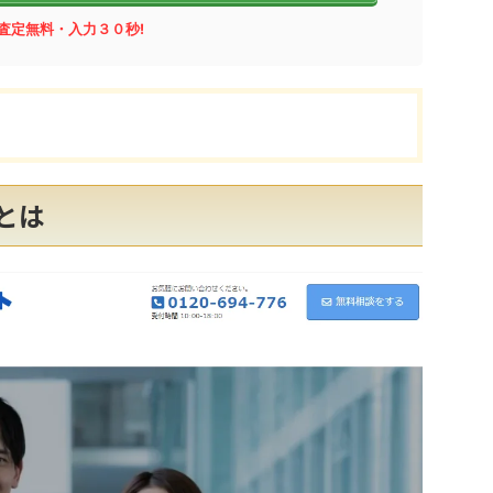
査定無料・入力３０秒!
とは