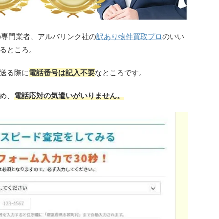
の専門業者、アルバリンク社の
訳あり物件買取プロ
のいい
るところ。
送る際に
電話番号は記入不要
なところです。
め、
電話応対の気遣いがいりません。