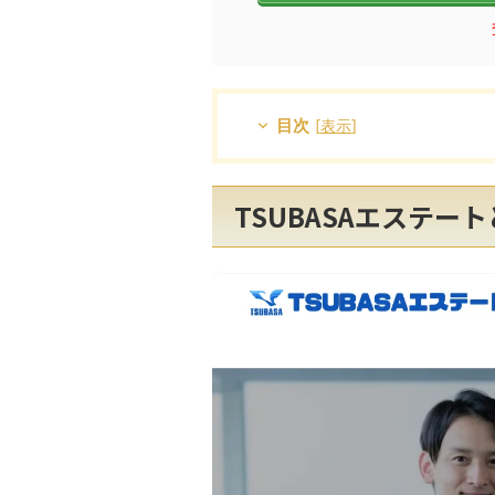
目次
[
表示
]
TSUBASAエステート