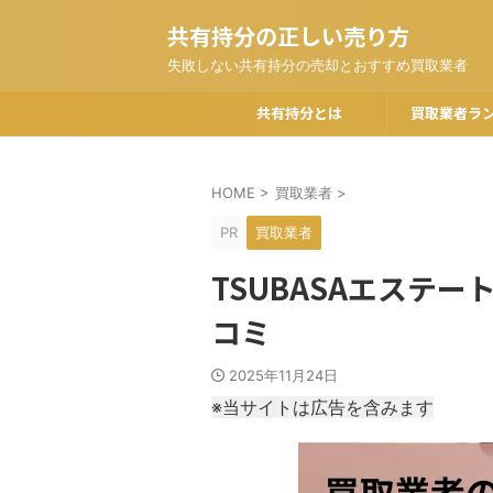
共有持分の正しい売り方
失敗しない共有持分の売却とおすすめ買取業者
共有持分とは
買取業者ラ
HOME
>
買取業者
>
PR
買取業者
TSUBASAエステ
コミ
2025年11月24日
※当サイトは広告を含みます