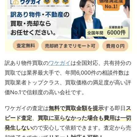
訳あり物件買取の
ワケガイ
は
全国対応、
共有持分の
買取では業界最大手で、年間6,000件の相談件数は
買取業者トップクラス、買取価格の満足度が高い評
価No.1で信頼度の高い会社です。
ワケガイの査定は
無料で買取金額を提示
する即日
ス
ピード査定
、
買取に至らなかった場合も費用は一切
発生しない
ので安心して依頼できます。査定から売