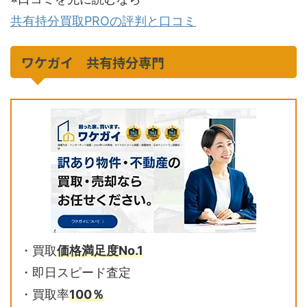
共有持分買取PROの評判と口コミ
ワケガイ 共有持分専門
・買取
価格満足度No.1
・即日スピード査定
・買取率
100％