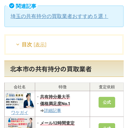
関連記事
埼玉の共有持分の買取業者おすすめ５選！
目次
[
表示
]
北本市の共有持分の買取業者
会社名
特徴
査定依頼
・
共有持分最大手
公式
・
価格満足度No.1
⇒
詳細記事
ワケガイ
・
メール12時間査定