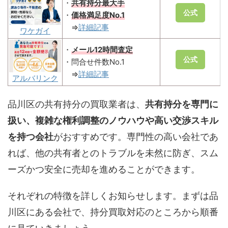
・
共有持分最大手
公式
・
価格満足度No.1
⇒
詳細記事
ワケガイ
・
メール12時間査定
公式
・問合せ件数No.1
⇒
詳細記事
アルバリンク
品川区の共有持分の買取業者は、
共有持分を専門に
扱い、複雑な権利調整のノウハウや高い交渉スキル
を持つ会社
がおすすめです。専門性の高い会社であ
れば、他の共有者とのトラブルを未然に防ぎ、スム
ーズかつ安全に売却を進めることができます。
それぞれの特徴を詳しくお知らせします。まずは品
川区にある会社で、持分買取対応のところから順番