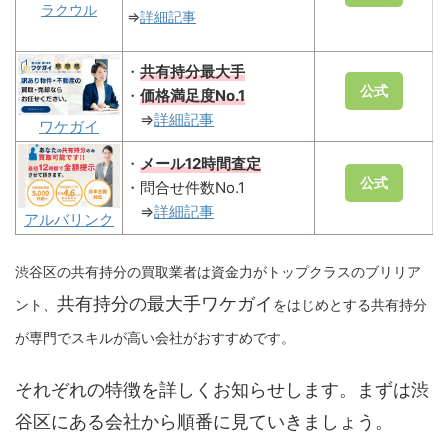
ラクウル
⇒
詳細記事
・
共有持分最大手
公式
・
価格満足度No.1
⇒
詳細記事
ワケガイ
・
メール12時間査定
公式
・問合せ件数No.1
⇒
詳細記事
アルバリンク
渋谷区の共有持分の買取業者は資金力がトップクラスのブリリア
共有持分の最大手ワケガイ
ント、
をはじめとする共有持分
が専門でスキルが高い会社がおすすめです。
それぞれの特徴を詳しくお知らせします。まずは渋
谷区にある会社から順番に見ていきましょう。