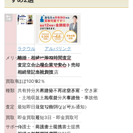
ラクウル
アルバリンク
メリット
離婚・相続に強み
メール12時間査定
査定立合いなし・リモート売却
上場企業で安心
相続登記当社負担
全国27支店
買取率
ほぼ100％
92％
種類
共有持分・再建築不可・空き家
共有持分・再建築不可・空き家
・土地収益・共有持分・事故他
・土地収益・共有持分・事故他
査定
最短即日（立ち合いなし可）
最短12時間（メール通知）
買取
即金買取可
最短3日・即金買取可
サポート
弁護士・司法書士提携
弁護士・司法書士提携