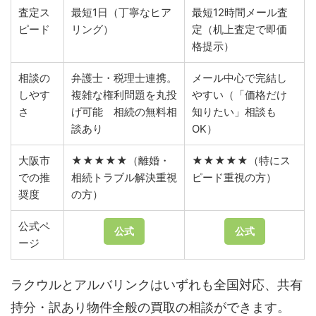
査定ス
最短1日（丁寧なヒア
最短12時間メール査
ピード
リング）
定（机上査定で即価
格提示）
相談の
弁護士・税理士連携。
メール中心で完結し
しやす
複雑な権利問題を丸投
やすい（「価格だけ
さ
げ可能 相続の無料相
知りたい」相談も
談あり
OK）
大阪市
★★★★★（離婚・
★★★★★（特にス
での推
相続トラブル解決重視
ピード重視の方）
奨度
の方）
公式ペ
公式
公式
ージ
ラクウルとアルバリンクはいずれも全国対応、共有
持分・訳あり物件全般の買取の相談ができます。