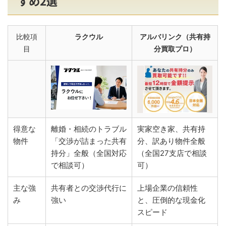
すめ2選
比較項
ラクウル
アルバリンク（共有持
目
分買取プロ）
得意な
離婚・相続のトラブル
実家空き家、共有持
物件
「交渉が詰まった共有
分、訳あり物件全般
持分」全般（全国対応
（全国27支店で相談
で相談可）
可）
主な強
共有者との交渉代行に
上場企業の信頼性
み
強い
と、圧倒的な現金化
スピード